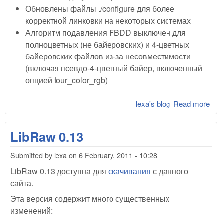
Обновлены файлы ./configure для более
корректной линковки на некоторых системах
Алгоритм подавления FBDD выключен для
полноцветных (не байеровских) и 4-цветных
байеровских файлов из-за несовместимости
(включая псевдо-4-цветный байер, включенный
опцией four_color_rgb)
lexa's blog
Read more
abo
Lib
0.1
LibRaw 0.13
Submitted by
lexa
on
6 February, 2011 - 10:28
LibRaw 0.13 доступна для
скачивания
с данного
сайта.
Эта версия содержит много существенных
изменений: