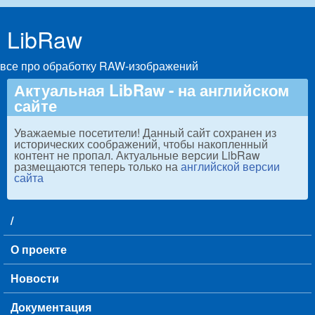
Skip to main content
LibRaw
все про обработку RAW-изображений
Актуальная LibRaw - на английском
сайте
Уважаемые посетители! Данный сайт сохранен из
исторических соображений, чтобы накопленный
контент не пропал. Актуальные версии LibRaw
размещаются теперь только на
английской версии
сайта
/
Main menu
О проекте
Новости
Документация