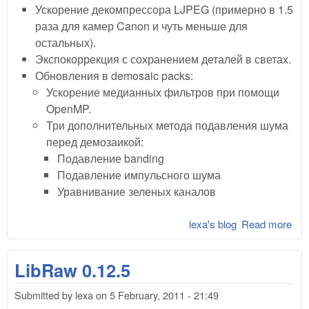
Ускорение декомпрессора LJPEG (примерно в 1.5
раза для камер Canon и чуть меньше для
остальных).
Экспокоррекция с сохранением деталей в светах.
Обновления в demosaic packs:
Ускорение медианных фильтров при помощи
OpenMP.
Три дополнительных метода подавления шума
перед демозаикой:
Подавление banding
Подавление импульсного шума
Уравнивание зеленых каналов
lexa's blog
Read more
abo
Lib
0.1
LibRaw 0.12.5
Submitted by
lexa
on
5 February, 2011 - 21:49