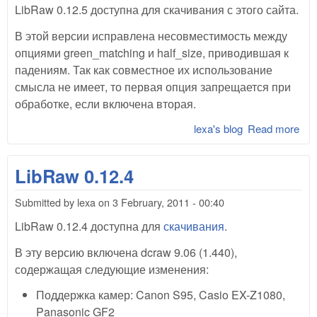
LibRaw 0.12.5
доступна для скачивания
с этого сайта.
В этой версии исправлена несовместимость между
опциями green_matching и half_size, приводившая к
падениям. Так как совместное их использование
смысла не имеет, то первая опция запрещается при
обработке, если включена вторая.
lexa's blog
Read more
abo
Lib
0.1
LibRaw 0.12.4
Submitted by
lexa
on
3 February, 2011 - 00:40
LibRaw 0.12.4 доступна для
скачивания
.
В эту версию включена dcraw 9.06 (1.440),
содержащая следующие изменения:
Поддержка камер: Canon S95, Casio EX-Z1080,
Panasonic GF2