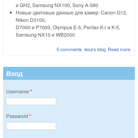
и GH2, Samsung NX100, Sony A-580
Новые цветовые данные для камер: Canon G12,
Nikon D3100,
D7000 и P7000, Olympus E-5, Pentax K-r и K-5,
Samsung NX10 и WB2000
5 comments
lexa's blog
Read more
abo
Lib
0.1
Вход
Username
*
Password
*