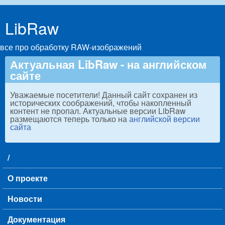
Skip to main content
LibRaw
все про обработку RAW-изображений
Актуальная LibRaw - на английском
сайте
Уважаемые посетители! Данный сайт сохранен из
исторических соображений, чтобы накопленный
контент не пропал. Актуальные версии LibRaw
размещаются теперь только на
английской версии
сайта
/
Main menu
О проекте
Новости
Документация