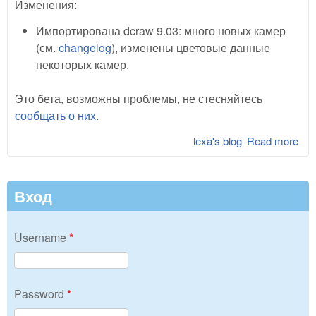
Изменения:
Импортирована dcraw 9.03: много новых камер
(см.
changelog
), изменены цветовые данные
некоторых камер.
Это бета, возможны проблемы, не стесняйтесь
сообщать о них
.
lexa's blog
Read more
abo
Lib
0.1
Bet
Вход
Username
*
Password
*