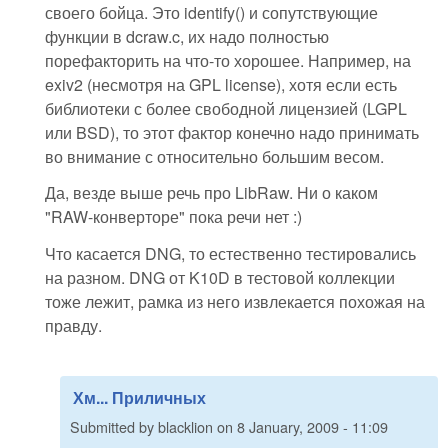
своего бойца. Это identify() и сопутствующие
функции в dcraw.c, их надо полностью
порефакторить на что-то хорошее. Например, на
exiv2 (несмотря на GPL license), хотя если есть
библиотеки с более свободной лицензией (LGPL
или BSD), то этот фактор конечно надо принимать
во внимание с относительно большим весом.
Да, везде выше речь про LibRaw. Ни о каком
"RAW-конверторе" пока речи нет :)
Что касается DNG, то естественно тестировались
на разном. DNG от K10D в тестовой коллекции
тоже лежит, рамка из него извлекается похожая на
правду.
Хм... Приличных
Submitted by
blacklion
on
8 January, 2009 - 11:09