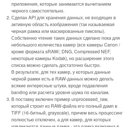
приложения, которые занимаются вычитанием
черного самостоятельно.
Сделан API для хранения данных, не входящих в
активную область изображения (так называемая
черная рамка или маскированные пикселы).
Собственно чтение таких данных сделано пока для
небольшого количества камер (все камеры Canon /
кроме формата sRAW/, DNG, Compressed NEF,
некоторые камеры Kodak), но расширение этого
списка можно сделать достаточно быстро.
В результате, для тех камер, у которых данные
черной рамки есть в RAW-данных можно делать
всякие интересные штуки, вроде подавления
banding или расчета уровня шума по каналам.
В поставку включен пример unprocessed_raw,
который строит из RAW-файла его полный дамп в
TIFF (16-битный, grayscale), причем весь процессинг
полностью отключен, а для камер, для которых
извлекаются данные рамки - эта рамка включена в