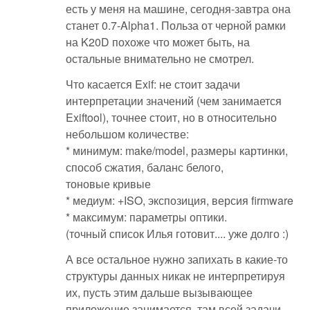
есть у меня на машине, сегодня-завтра она
станет 0.7-Alpha1. Польза от черной рамки
на K20D похоже что может быть, на
остальные внимательно не смотрел.
Что касается Exif: не стоит задачи
интерпретации значений (чем занимается
Exiftool), точнее стоит, но в относительно
небольшом количестве:
* минимум: make/model, размеры картинки,
способ сжатия, баланс белого,
тоновые кривые
* медиум: +ISO, экспозиция, версия firmware
* максимум: параметры оптики.
(точный список Илья готовит.... уже долго :)
А все остальное нужно запихать в какие-то
структуры данных никак не интерпретируя
их, пусть этим дальше вызывающее
приложение занимается, там всей задачи -