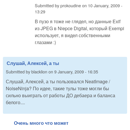
Submitted by
prokoudine
on
10 January, 2009 -
13:29
В пузо я тоже не глядел, но данные Exif
из JPEG в Niepce Digital, который Exempi
использует, я видел собственными
глазами :)
Слушай, Алексей, а ты
Submitted by
blacklion
on
9 January, 2009 - 16:35
Слушай, Алексей, а ты пользовался NeatImage /
NoiseNinja? По идее, такие тулы тоже могли бы
сильно выиграть от работы ДО дебаера и баланса
белого....
Очень много что может