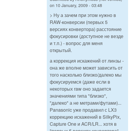
on
10 January, 2009 - 03:48
> Ну а зачем при этом нужно в
RAW-конверсии (первых 5
версиях конвертора) расстояние
фокусировки (доступное не везде
и т.п.) - вопрос для меня
открытый.
а коррекция искажений от линзы -
она же вполне может зависить от
того насколько близко/далеко мы
фокусируемся (даже если в
некоторых raw оно задается
значениями типа "близко",
"далеко" а не метрами/футами)...
Panasonic уже продавил с LX3
коррекцию искажений в SilkyPix,
Capture One и ACR/LR... хотя в
"первых 5 версиях конвертора"