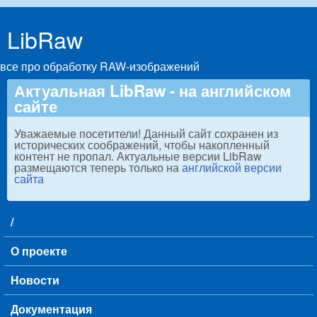
Skip to main content
LibRaw
все про обработку RAW-изображений
Актуальная LibRaw - на английском
сайте
Уважаемые посетители! Данный сайт сохранен из
исторических соображений, чтобы накопленный
контент не пропал. Актуальные версии LibRaw
размещаются теперь только на
английской версии
сайта
/
Main menu
О проекте
Новости
Документация