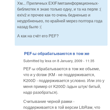
Хм... Приличных EXIF/метаинформционных-
библиотек я знаю только одну, и та на перле :(
exiv2 и прочее как-то очень бедненько и
неудобненьео, по крайней мерез полтора года
назад было :(
А как на счёт его PEF?
PEF-ы обрабатываются в том же
Submitted by
lexa
on
8 January, 2009 - 11:35
PEF-ы обрабатываются в том же объеме,
что и у dcraw (KM - не поддерживается,
K200D - поддерживается условно. Или это у
меня пример от K200D /адын штук/ битый,
надо разобраться).
Считывание черной рамки -
поддерживается в той версии LibRaw, что