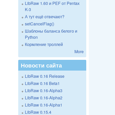
LibRaw 1.60 и PEF от Pentax
K-3
А тут ещё отвечают?
setCancelFlag()
Шаблоны баланса белого и
Python
Кормление троллей
More
Новости сайта
LibRaw 0.16 Release
LibRaw 0.16 Beta1
LibRaw 0.16-Alpha3
LibRaw 0.16-Alpha2
LibRaw 0.16-Alpha1
LibRaw 0.15.4