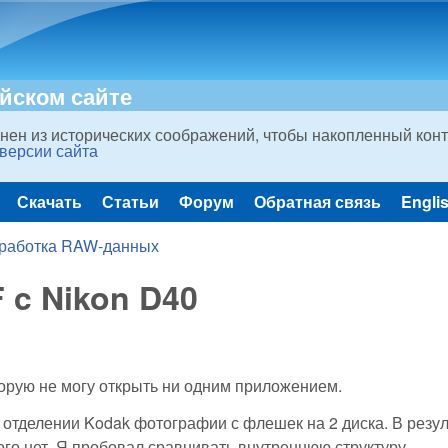
Skip to main content
ийском сайте
нен из исторических соображений, чтобы накопленный конт
 версии сайта
Скачать
Статьи
Форум
Обратная связь
Engli
работка RAW-данных
 c Nikon D40
торую не могу открыть ни одним приложением.
отделении Kodak фотографии с флешек на 2 диска. В резул
ого нет. Я пробовал сравнивать внутреннюю структуру