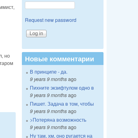
ммист,
Request new password
, но
Новые комментарии
старом
В принципе - да.
9 years 9 months
ago
Пихните экзифтулом одно в
9 years 9 months
ago
Пишет. Задача в том, чтобы
9 years 9 months
ago
>Потеряна возможность
9 years 9 months
ago
Ну там, хм, оно ругается на