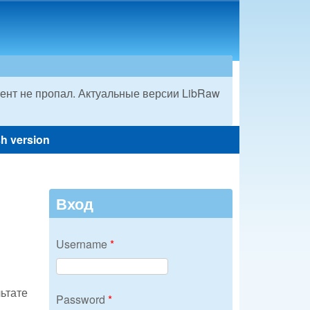
ент не пропал. Актуальные версии LibRaw
sh version
Вход
Username
*
ьтате
Password
*