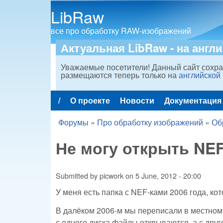
LibRaw
все про обработку RAW-изображений
Актуальная LibRaw - на англ
Уважаемые посетители! Данный сайт сохра
размещаются теперь только на
английской
/
О проекте
Новости
Документация
Main menu
Форумы
»
Про обработку изображений
»
Об
You are here
Не могу открыть NEF
Submitted by
picwork
on
5 June, 2012 - 20:00
У меня есть папка с NEF-ками 2006 года, ко
В далёком 2006-м мы переписали в местном 
с одного диска файлы открываются, а с друг