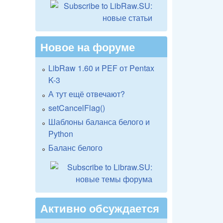
Новое на форуме
LibRaw 1.60 и PEF от Pentax
K-3
А тут ещё отвечают?
setCancelFlag()
Шаблоны баланса белого и
Python
Баланс белого
Активно обсуждается