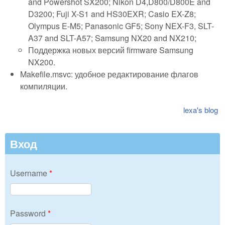
and Powershot SX200; Nikon D4,D800/D800E and
D3200; Fuji X-S1 and HS30EXR; Casio EX-Z8;
Olympus E-M5; Panasonic GF5; Sony NEX-F3, SLT-
A37 and SLT-A57; Samsung NX20 and NX210;
Поддержка новых версий firmware Samsung
NX200.
Makefile.msvc: удобное редактирование флагов
компиляции.
lexa's blog
Вход
Username
*
Password
*