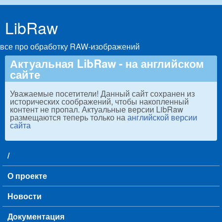
Skip to main content
LibRaw
все про обработку RAW-изображений
Актуальная LibRaw - на английском
сайте
Уважаемые посетители! Данный сайт сохранен из
исторических соображений, чтобы накопленный
контент не пропал. Актуальные версии LibRaw
размещаются теперь только на
английской версии
сайта
/
Main menu
О проекте
Новости
Документация