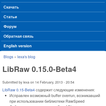
Скачать
Статьи
Форум
Обратная связь
English version
Blogs
»
lexa's blog
You are here
LibRaw 0.15.0-Beta4
Submitted by
lexa
on
14 February, 2013 - 20:54
LibRaw 0.15-Beta4
содержит следующие изменения:
Исправлен возможный buffer overrun, возникавший
при использовании библиотеки RawSpeed