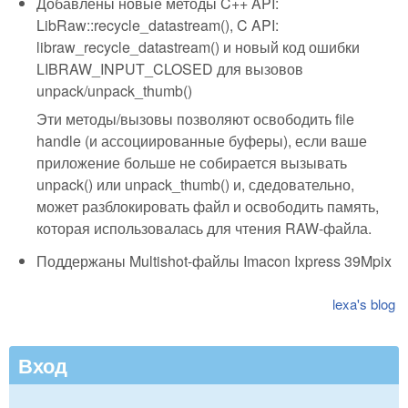
Добавлены новые методы C++ API:
LibRaw::recycle_datastream(), C API:
libraw_recycle_datastream() и новый код ошибки
LIBRAW_INPUT_CLOSED для вызовов
unpack/unpack_thumb()
Эти методы/вызовы позволяют освободить file
handle (и ассоциированные буферы), если ваше
приложение больше не собирается вызывать
unpack() или unpack_thumb() и, сдедовательно,
может разблокировать файл и освободить память,
которая использовалась для чтения RAW-файла.
Поддержаны Multishot-файлы Imacon Ixpress 39Mpix
lexa's blog
Вход