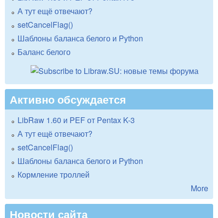
А тут ещё отвечают?
setCancelFlag()
Шаблоны баланса белого и Python
Баланс белого
Активно обсуждается
LibRaw 1.60 и PEF от Pentax K-3
А тут ещё отвечают?
setCancelFlag()
Шаблоны баланса белого и Python
Кормление троллей
More
Новости сайта