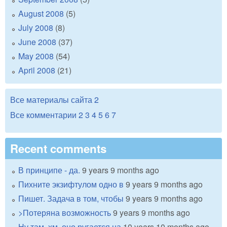
August 2008
(5)
July 2008
(8)
June 2008
(37)
May 2008
(54)
April 2008
(21)
Все материалы сайта
2
Все комментарии
2
3
4
5
6
7
Recent comments
В принципе - да.
9 years 9 months ago
Пихните экзифтулом одно в
9 years 9 months ago
Пишет. Задача в том, чтобы
9 years 9 months ago
>Потеряна возможность
9 years 9 months ago
Ну там, хм, оно ругается на
10 years 10 months ago