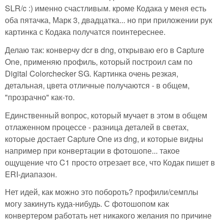
SLR/c :) именно счастливым. кроме Кодака у меня есть
оба пятачка, Марк 3, двадцатка... но при приложении рук
картинка с Кодака получатся поинтереснее.
Делаю так: конверчу dcr в dng, открываю его в Capture
One, применяю профиль, который построил сам по
Digital Colorchecker SG. Картинка очень резкая,
детальная, цвета отличные получаются - в общем,
"прозрачно" как-то.
Единственный вопрос, который мучает в этом в общем
отлаженном процессе - разница деталей в светах,
которые достает Capture One из dng, и которые видны
например при конвертации в фотошопе... такое
ощущение что C1 просто отрезает все, что Кодак пишет в
ERI-диапазон.
Нет идей, как можно это побороть? профили/семплы
могу закинуть куда-нибудь. С фотошопом как
конвертером работать нет никакого желания по причине