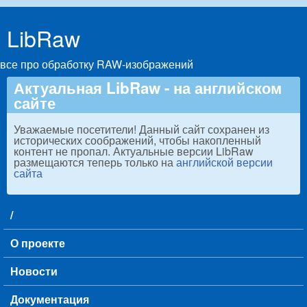
Skip to main content
LibRaw
все про обработку RAW-изображений
Актуальная LibRaw - на английском
сайте
Уважаемые посетители! Данный сайт сохранен из
исторических соображений, чтобы накопленный
контент не пропал. Актуальные версии LibRaw
размещаются теперь только на
английской версии
сайта
/
Main menu
О проекте
Новости
Документация