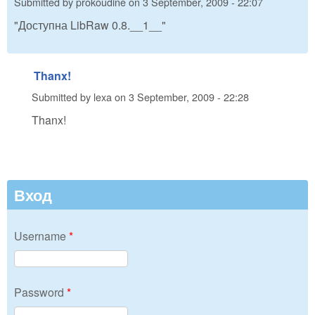
Submitted by
prokoudine
on
3 September, 2009 - 22:07
"Доступна LibRaw 0.8.__1__"
Thanx!
Submitted by
lexa
on
3 September, 2009 - 22:28
Thanx!
Вход
Username
*
Password
*