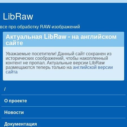
Skip to main content
LibRaw
все про обработку RAW-изображений
Актуальная LibRaw - на английском
сайте
Уважаемые посетители! Данный сайт сохранен из
исторических соображений, чтобы накопленный
контент не пропал. Актуальные версии LibRaw
размещаются теперь только на
английской версии
сайта
/
Main menu
О проекте
Новости
Документация