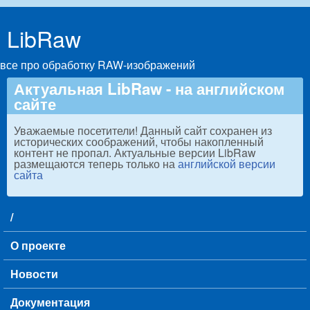
Skip to main content
LibRaw
все про обработку RAW-изображений
Актуальная LibRaw - на английском
сайте
Уважаемые посетители! Данный сайт сохранен из
исторических соображений, чтобы накопленный
контент не пропал. Актуальные версии LibRaw
размещаются теперь только на
английской версии
сайта
/
Main menu
О проекте
Новости
Документация