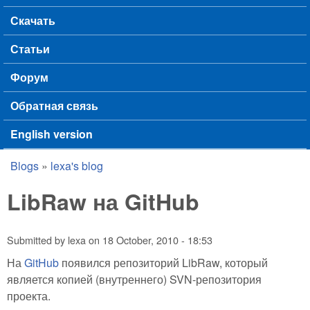
Скачать
Статьи
Форум
Обратная связь
English version
Blogs
»
lexa's blog
You are here
LibRaw на GitHub
Submitted by
lexa
on
18 October, 2010 - 18:53
На
GitHub
появился репозиторий LibRaw, который
является копией (внутреннего) SVN-репозитория
проекта.