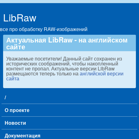
Skip to main content
LibRaw
все про обработку RAW-изображений
Актуальная LibRaw - на английском
сайте
Уважаемые посетители! Данный сайт сохранен из
исторических соображений, чтобы накопленный
контент не пропал. Актуальные версии LibRaw
размещаются теперь только на
английской версии
сайта
/
Main menu
О проекте
Новости
Документация