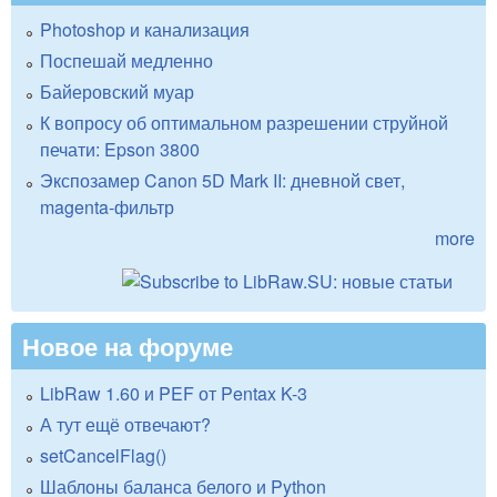
Photoshop и канализация
Поспешай медленно
Байеровский муар
К вопросу об оптимальном разрешении струйной
печати: Epson 3800
Экспозамер Canon 5D Mark II: дневной свет,
magenta-фильтр
more
Новое на форуме
LibRaw 1.60 и PEF от Pentax K-3
А тут ещё отвечают?
setCancelFlag()
Шаблоны баланса белого и Python