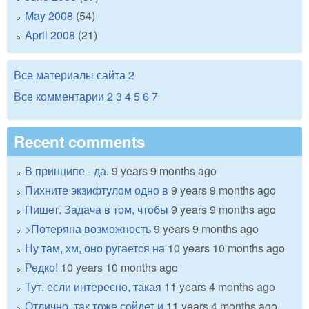
May 2008
(54)
April 2008
(21)
Все материалы сайта
2
Все комментарии
2
3
4
5
6
7
Recent comments
В принципе - да.
9 years 9 months ago
Пихните экзифтулом одно в
9 years 9 months ago
Пишет. Задача в том, чтобы
9 years 9 months ago
>Потеряна возможность
9 years 9 months ago
Ну там, хм, оно ругается на
10 years 10 months ago
Редко!
10 years 10 months ago
Тут, если интересно, такая
11 years 4 months ago
Отлично, так тоже сойдет и
11 years 4 months ago