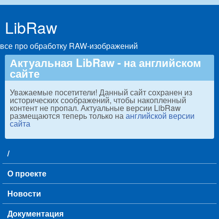
Skip to main content
LibRaw
все про обработку RAW-изображений
Актуальная LibRaw - на английском
сайте
Уважаемые посетители! Данный сайт сохранен из
исторических соображений, чтобы накопленный
контент не пропал. Актуальные версии LibRaw
размещаются теперь только на
английской версии
сайта
/
Main menu
О проекте
Новости
Документация