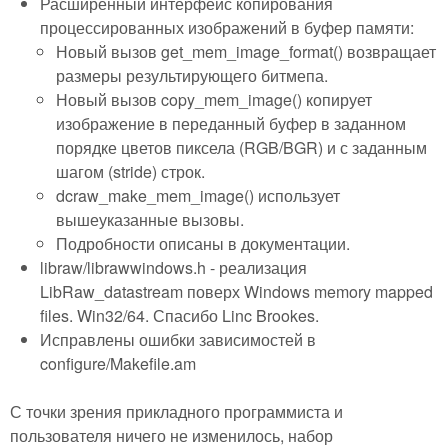
Расширенный интерфейс копирования
процессированных изображений в буфер памяти:
Новый вызов get_mem_image_format() возвращает
размеры результирующего битмепа.
Новый вызов copy_mem_image() копирует
изображение в переданный буфер в заданном
порядке цветов пиксела (RGB/BGR) и с заданным
шагом (stride) строк.
dcraw_make_mem_image() использует
вышеуказанные вызовы.
Подробности описаны в документации.
libraw/librawwindows.h - реализация
LibRaw_datastream поверх Windows memory mapped
files. Win32/64. Спасибо Linc Brookes.
Исправлены ошибки зависимостей в
configure/Makefile.am
С точки зрения прикладного программиста и
пользователя ничего не изменилось, набор