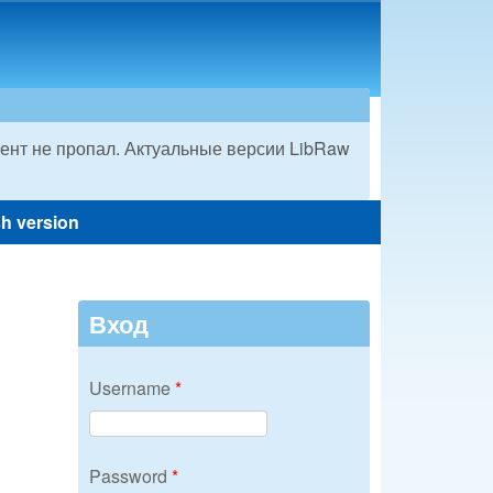
ент не пропал. Актуальные версии LibRaw
sh version
Вход
Username
*
Password
*