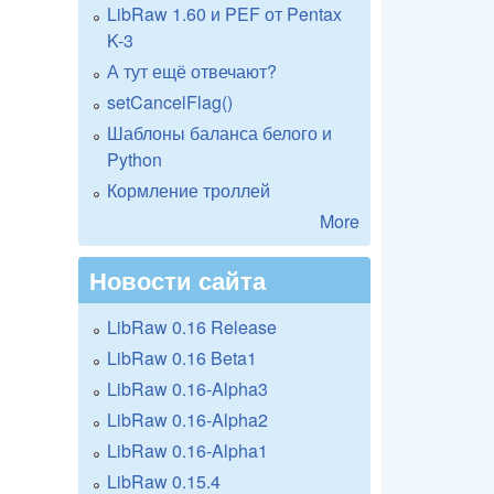
LibRaw 1.60 и PEF от Pentax
K-3
А тут ещё отвечают?
setCancelFlag()
Шаблоны баланса белого и
Python
Кормление троллей
More
Новости сайта
LibRaw 0.16 Release
LibRaw 0.16 Beta1
LibRaw 0.16-Alpha3
LibRaw 0.16-Alpha2
LibRaw 0.16-Alpha1
LibRaw 0.15.4