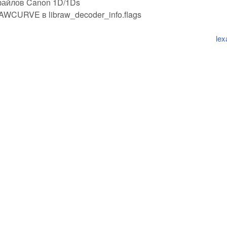
файлов Canon 1D/1Ds
RVE в libraw_decoder_info.flags
lex