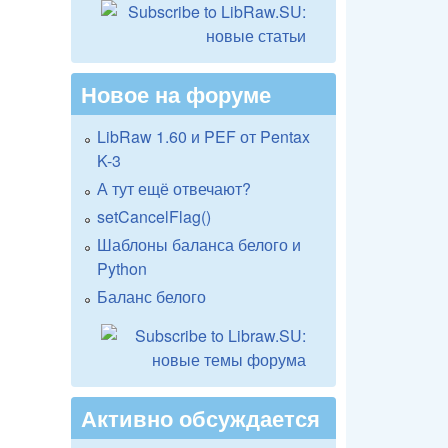
Новое на форуме
LibRaw 1.60 и PEF от Pentax
K-3
А тут ещё отвечают?
setCancelFlag()
Шаблоны баланса белого и
Python
Баланс белого
Активно обсуждается