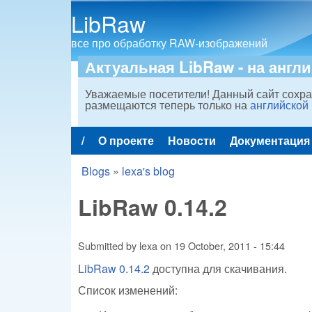
LibRaw
все про обработку RAW-изображений
Актуальная LibRaw - на англ
Уважаемые посетители! Данный сайт сохра
размещаются теперь только на
английской
/
О проекте
Новости
Документация
Main menu
Blogs
»
lexa's blog
You are here
LibRaw 0.14.2
Submitted by
lexa
on
19 October, 2011 - 15:44
LibRaw 0.14.2
доступна для скачивания.
Список изменений: