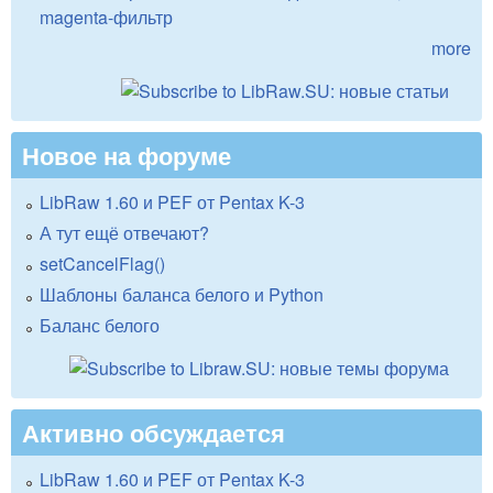
magenta-фильтр
more
Новое на форуме
LibRaw 1.60 и PEF от Pentax K-3
А тут ещё отвечают?
setCancelFlag()
Шаблоны баланса белого и Python
Баланс белого
Активно обсуждается
LibRaw 1.60 и PEF от Pentax K-3