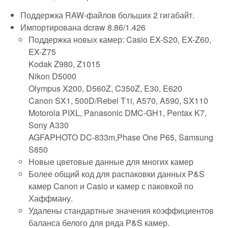
Поддержка RAW-файлов больших 2 гигабайт.
Импортирована dcraw 8.86/1.426
Поддержка новых камер: Casio EX-S20, EX-Z60,
EX-Z75
Kodak Z980, Z1015
Nikon D5000
Olympus X200, D560Z, C350Z, E30, E620
Canon SX1, 500D/Rebel T1i, A570, A590, SX110
Motorola PIXL, Panasonic DMC-GH1, Pentax K7,
Sony A330
AGFAPHOTO DC-833m,Phase One P65, Samsung
S850
Новые цветовые данные для многих камер
Более общий код для распаковки данных P&S
камер Canon и Casio и камер с паковкой по
Хаффману.
Удалены стандартные значения коэффициентов
баланса белого для ряда P&S камер.