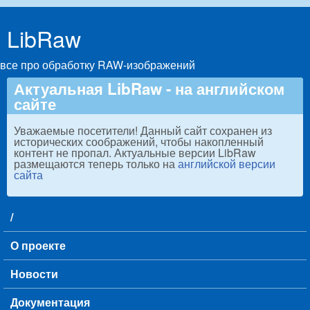
Skip to main content
LibRaw
все про обработку RAW-изображений
Актуальная LibRaw - на английском
сайте
Уважаемые посетители! Данный сайт сохранен из
исторических соображений, чтобы накопленный
контент не пропал. Актуальные версии LibRaw
размещаются теперь только на
английской версии
сайта
/
Main menu
О проекте
Новости
Документация