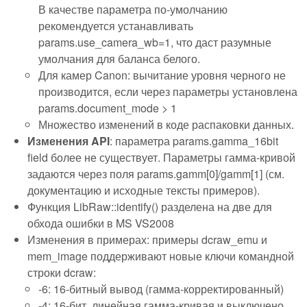
В качестве параметра по-умолчанию
рекомендуется устанавливать
params.use_camera_wb=1, что даст разумные
умолчания для баланса белого.
Для камер Canon: вычитание уровня черного не
производится, если через параметры установлена
params.document_mode > 1
Множество изменений в коде распаковки данных.
Изменения API
: параметра params.gamma_16bit
field более не существует. Параметры гамма-кривой
задаются через поля params.gamm[0]/gamm[1] (см.
документацию и исходные тексты примеров).
Функция LibRaw::identify() разделена на две для
обхода ошибки в MS VS2008
Изменения в примерах: примеры dcraw_emu и
mem_image поддерживают новые ключи командной
строки dcraw:
-6: 16-битный вывод (гамма-корректированный)
-4: 16-бит, линейная гамма-кривая и выключено