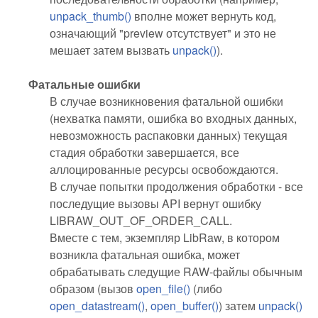
unpack_thumb()
вполне может вернуть код,
означающий "preview отсутствует" и это не
мешает затем вызвать
unpack()
).
Фатальные ошибки
В случае возникновения фатальной ошибки
(нехватка памяти, ошибка во входных данных,
невозможность распаковки данных) текущая
стадия обработки завершается, все
аллоцированные ресурсы освобождаются.
В случае попытки продолжения обработки - все
последущие вызовы API вернут ошибку
LIBRAW_OUT_OF_ORDER_CALL.
Вместе с тем, экземпляр LibRaw, в котором
возникла фатальная ошибка, может
обрабатывать следущие RAW-файлы обычным
образом (вызов
open_file()
(либо
open_datastream()
,
open_buffer()
) затем
unpack()