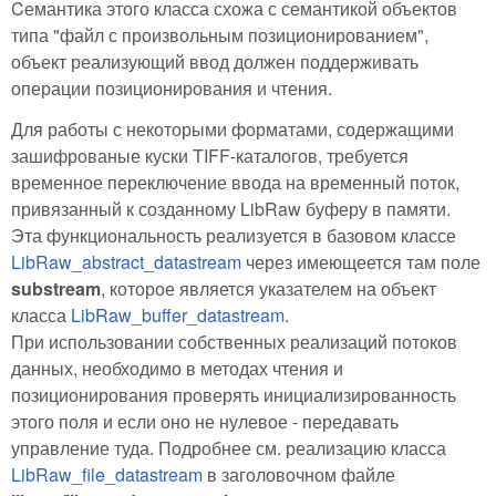
Cемантика этого класса схожа с семантикой объектов
типа "файл с произвольным позиционированием",
объект реализующий ввод должен поддерживать
операции позиционирования и чтения.
Для работы с некоторыми форматами, содержащими
зашифрованые куски TIFF-каталогов, требуется
временное переключение ввода на временный поток,
привязанный к созданному LibRaw буферу в памяти.
Эта функциональность реализуется в базовом классе
LibRaw_abstract_datastream
через имеющеется там поле
substream
, которое является указателем на объект
класса
LibRaw_buffer_datastream
.
При использовании собственных реализаций потоков
данных, необходимо в методах чтения и
позиционирования проверять инициализированность
этого поля и если оно не нулевое - передавать
управление туда. Подробнее см. реализацию класса
LibRaw_file_datastream
в заголовочном файле