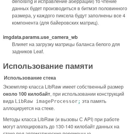
denoising и исправление аберраций) то чтение
данных будет производиться в битмэп половинного
размера, у каждого пиксела будут заполнены вcе 4
компонента (для байеровских матриц).
imgdata.params.use_camera_wb
Влияет на загрузку матрицы баланса белого для
задников Leaf.
Использование памяти
Использование стека
Экземпляр класса LibRaw имеет собственный размер
около 100 килобайт
, при использовании конструкций
вида
эта память
LibRaw imageProcessor
;
аллоцируется на стеке.
Методы класса LibRaw (и вызовы С API) при работе
могут аллоцировать до 130-140 килобайт данных на
стеке под автоматические переменные.