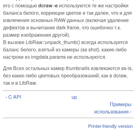
его с помощью
dcraw -e
используются те же настройки
баланса белого, коррекции цветов и так далее, что и для
извлечения основных RAW-данных (включая удаление
дефектов и вычитание dark frame, что ошибочно т.к.
размер изображения другой).
В вызове LibRaw::unpack_thumb() всегда используется
баланс белого, взятый из камеры (as shot), какие-либо
настроки из imgdata.params не используются.
Для Всех остальных камер thumbnails извлекаются as-is,
без каких-либо цветовых преобразований, как в dcraw,
так и в LibRaw.
‹ C API
up
Примеры
использования ›
Printer-friendly version