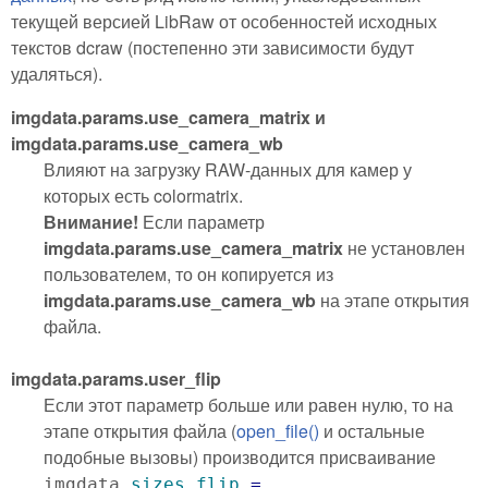
текущей версией LibRaw от особенностей исходных
текстов dcraw (постепенно эти зависимости будут
удаляться).
imgdata.params.use_camera_matrix и
imgdata.params.use_camera_wb
Влияют на загрузку RAW-данных для камер у
которых есть colormatrix.
Внимание!
Если параметр
imgdata.params.use_camera_matrix
не установлен
пользователем, то он копируется из
imgdata.params.use_camera_wb
на этапе открытия
файла.
imgdata.params.user_flip
Если этот параметр больше или равен нулю, то на
этапе открытия файла (
open_file()
и остальные
подобные вызовы) производится присваивание
imgdata.
sizes
.
flip
=