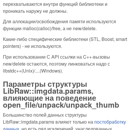
перехватываются внутри функций библиотеки и
проникать наружу не должны.
Для аллокации/освобождения памяти используются
функции malloc(calloc)/free, а не new/delete.
Какие-либо специфические библиотеки (STL, Boost, smart
pointers) - не используются.
При использовании С API ссылки на C++-вызовы
new/delete остаются, поэтому линковаться надо с
libstdc++(Unix)/....(Windows).
Параметры структуры
LibRaw::imgdata.params,
влияющие на поведение
open_file/unpack/unpack_thumb
Большинство полей данных структуры
LibRaw::imgdata.params влияют только на
постобработку
данных
, но есть ряд исключений, унаследованных