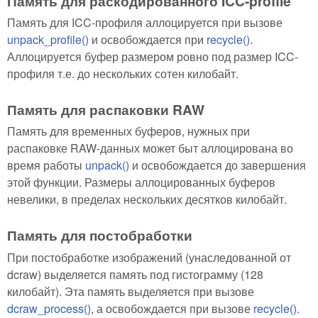
Память для раскодированного ICC-profile
Память для ICC-профиля аллоцируется при вызове
unpack_profile()
и освобождается при
recycle()
.
Аллоцируется буфер размером ровно под размер ICC-
профиля т.е. до нескольких сотен килобайт.
Память для распаковки RAW
Память для временных буферов, нужных при
распаковке RAW-данных может быт аллоцирована во
время работы
unpack()
и освобождается до завершения
этой функции. Размеры аллоцированных буферов
невелики, в пределах нескольких десятков килобайт.
Память для постобработки
При постобработке изображений (унаследованной от
dcraw) выделяется память под гистограмму (128
килобайт). Эта память выделяется при вызове
dcraw_process()
, а освобождается при вызове
recycle()
.