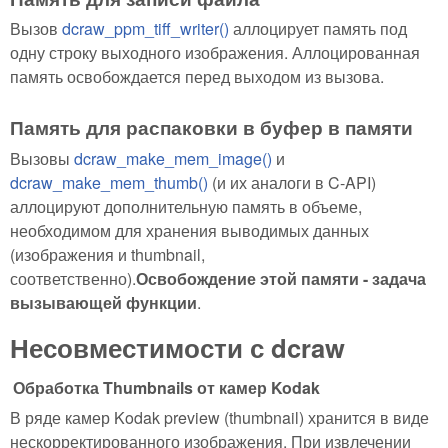
Вызов
dcraw_ppm_tiff_writer()
аллоцирует память под
одну строку выходного изображения. Аллоцированная
память освобождается перед выходом из вызова.
Память для распаковки в буфер в памяти
Вызовы
dcraw_make_mem_image()
и
dcraw_make_mem_thumb()
(и их аналоги в C-API)
аллоцируют дополнительную память в объеме,
необходимом для хранения выводимых данных
(изображения и thumbnail,
соответственно).
Освобождение этой памяти - задача
вызывающей функции
.
Несовместимости с dcraw
Обработка Thumbnails от камер Kodak
В ряде камер Kodak preview (thumbnail) хранится в виде
нескорректированного изображения. При извлечении