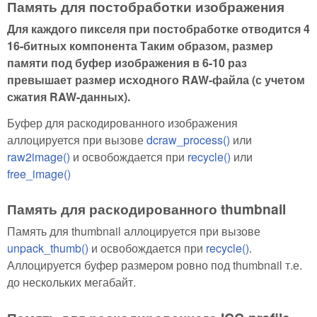
Память для постобработки изображения
Для каждого пикселя при постобработке отводится 4
16-битных компонента
Таким образом, размер
памяти под буфер изображения в 6-10 раз
превышает размер исходного RAW-файла (с учетом
сжатия RAW-данных).
Буфер для раскодированного изображения
аллоцируется при вызове
dcraw_process()
или
raw2image()
и освобождается при
recycle()
или
free_image()
Память для раскодированного thumbnail
Память для thumbnail аллоцируется при вызове
unpack_thumb()
и освобождается при
recycle()
.
Аллоцируется буфер размером ровно под thumbnail т.е.
до нескольких мегабайт.