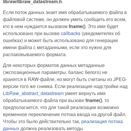
libraw/libraw_datastream.h
.
Если поток данных знает имя обрабатываемого файла в
файловой системе, он должен уметь сообщить его всем,
кто в нем нуждается вызовом
fname()
. Это имя будет
использовано при вызове
callbacks
(уведомителях об
ошибках) и может быть использовано для генерации
имени файла с метаданными, если это нужно для
распаковываемого формата.
Для некоторых форматов данных метаданные
(экспозиционные параметры, баланс белого) не
хранятся в RAW-файле, но могут быть считаны из JPEG-
версии того же снимка. Если реализация надстройки над
LibRaw_abstract_datastream
умеет вернуть имя
обрабатываемого файла при вызове
fname()
, то
предполагается, что для такой реализации возможно
временное переключение потока ввода на другой файл.
Чтобы это было действительно так,
реализация потока
данных
должна реализовать методы