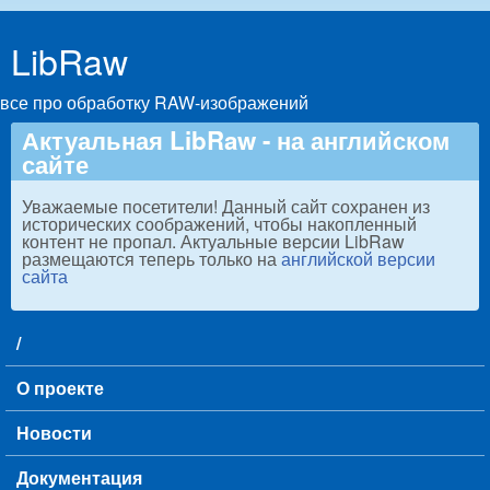
Skip to main content
LibRaw
все про обработку RAW-изображений
Актуальная LibRaw - на английском
сайте
Уважаемые посетители! Данный сайт сохранен из
исторических соображений, чтобы накопленный
контент не пропал. Актуальные версии LibRaw
размещаются теперь только на
английской версии
сайта
/
Main menu
О проекте
Новости
Документация