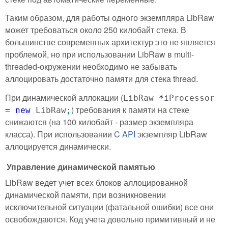
Таким образом, для работы одного экземпляра LibRaw
может требоваться около 250 килобайт стека. В
большинстве современных архитектур это не является
проблемой, но при использовании LibRaw в multi-
threaded-окружении необходимо не забывать
аллоцировать достаточно памяти для стека thread.
При динамической аллокации (
LibRaw
*
iProcessor
) требования к памяти на стеке
=
new
LibRaw
;
снижаются (на 100 килобайт - размер экземпляра
класса). При использовании
C API
экземпляр LibRaw
аллоцируется динамически.
Управление динамической памятью
LibRaw ведет учет всех блоков аллоцированной
динамической памяти, при возникновении
исключительной ситуации (фатальной ошибки) все они
освобождаются. Код учета довольно примитивный и не