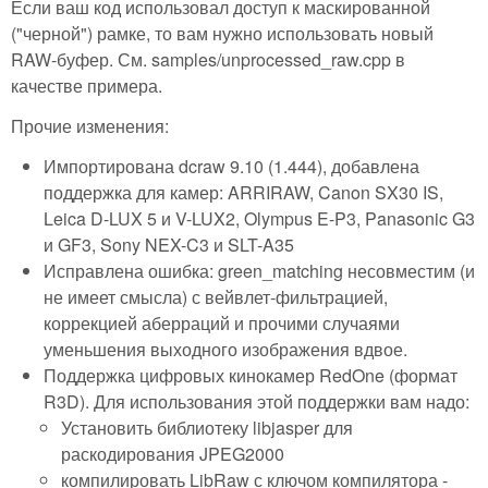
Если ваш код использовал доступ к маскированной
("черной") рамке, то вам нужно использовать новый
RAW-буфер. См. samples/unprocessed_raw.cpp в
качестве примера.
Прочие изменения:
Импортирована dcraw 9.10 (1.444), добавлена
поддержка для камер: ARRIRAW, Canon SX30 IS,
Leica D-LUX 5 и V-LUX2, Olympus E-P3, Panasonic G3
и GF3, Sony NEX-C3 и SLT-A35
Исправлена ошибка: green_matching несовместим (и
не имеет смысла) с вейвлет-фильтрацией,
коррекцией аберраций и прочими случаями
уменьшения выходного изображения вдвое.
Поддержка цифровых кинокамер RedOne (формат
R3D). Для использования этой поддержки вам надо:
Установить библиотеку libjasper для
раскодирования JPEG2000
компилировать LibRaw с ключом компилятора -