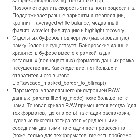
samples/postprocessing_benchmark.cpp
Позволяет оценить скорость этапа постпроцессинга.
Поддерживает разные варианты интерполяции,
кроппинг, averaged white balance, медианный
фильтр, wavelet-фильтрацию и highlight recovery.
Отдельных буферов под черную (маскированную)
рамку более не существует. Байеровские данные
хранятся в буфере вместе с рамкой, а для
остальных (полноцветных) форматов данных рамка
несущественна. Как следствие, нет больше и
отвратительного вызова
LibRaw::add_masked_border_to_bitmap()
Параметра, управлявшего фильтрацией RAW-
данных (params.filtering_mode) тоже больше нет с
нами. Тоновая кривая RAW применяется всегда (для
тех форматов, где она есть) на стадии распаковки,
нулевые пикселы затираются усредненными
соседними данными на стадии постпроцессинга
(тоже, только для тех форматов, где есть проблема