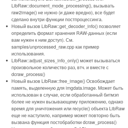
LibRaw::document_mode_processing(), вызывать
raw2image() не нужно (и даже вредно), все будет
сделано внутри функции постпроцессинга.
Новый вызов LibRaw::get_decoder_info() позволяет
определить формат хранения RAW-данных (если
вам нужен к ним доступ). См.
samples/unprocessed_raw.cpp как пример
использования.
LibRaw::adjust_sizes_info_only() может вызываться
произвольное количество раз, втч. и вместе с
dcraw_process()
Новый вызов LibRaw::free_image() Освобождает
память, выделенную для imgdata.image. Может быть
использован в случае, если обработанный битмэп
более не нужен вызывающему приложению, однако
время для уничтожения или recycle() объекта LibRaw
еще не наступило, например может повторно быть
вызвана функция постобработки dcraw_process()