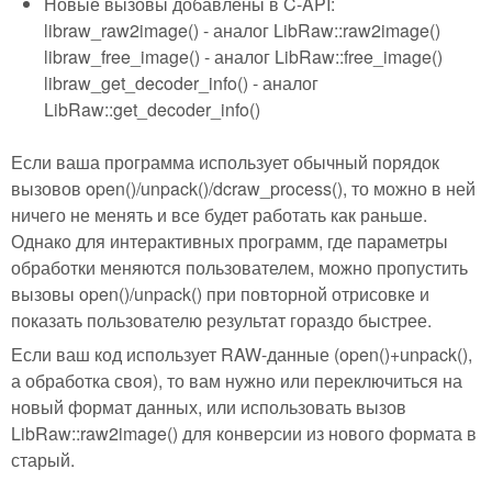
Новые вызовы добавлены в C-API:
libraw_raw2image() - аналог LibRaw::raw2image()
libraw_free_image() - аналог LibRaw::free_image()
libraw_get_decoder_info() - аналог
LibRaw::get_decoder_info()
Если ваша программа использует обычный порядок
вызовов open()/unpack()/dcraw_process(), то можно в ней
ничего не менять и все будет работать как раньше.
Однако для интерактивных программ, где параметры
обработки меняются пользователем, можно пропустить
вызовы open()/unpack() при повторной отрисовке и
показать пользователю результат гораздо быстрее.
Если ваш код использует RAW-данные (open()+unpack(),
а обработка своя), то вам нужно или переключиться на
новый формат данных, или использовать вызов
LibRaw::raw2image() для конверсии из нового формата в
старый.