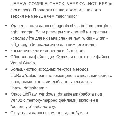
LIBRAW_COMPILE_CHECK_VERSION_NOTLESS(m
ajor,minor) - Проверка на шаге компиляции, что
версия не меньше чем major.minor
Удалены поля данных imgdata.sizes.bottom_margin и
right_margin. Если размеры этих полей интересны,
используйте для их вычисления raw_width - width -
left_margin (и аналогично для нижнего поля).
Косметические изменения в ./configure
Обновлены файлы для Qmake и проектные файлы
Visual Studio.
Большинство исходных текстов методов
LibRaw*datastream перемещено в отдельный файл с
исходными текстами, дабы не захламлять
libraw_datastream.h
Класс LibRaw_windows_datastream (работа под
Win32 с memory-mapped файлами) включен в
"основную" библиотеку.
Структуры данных изменены, требуется