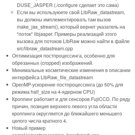
DUSE_JASPER (./configure сделает это сама)
Если вы используюете свой LibRaw_datastream,
вы должны имплементировать там вызов
make_jas_stream(), который вернет указатель на
"поток" libjasper. Примеры реализаций этого
вызова для потоков LibRaw можно найти в файле
src/libraw_datastream.cpp
Оптимизация постпроцессинга, особенно для
обрезанных (cropped) изображений.
Минимальные косметические изменения в описании
интерфейса LibRaw_file_datastream
OpenMP-ускорение постпроцессинга (до 50% для
режима half_size на 4-ядерном CPU)
Кроппинг работает и для сенсоров FujiCCD. По ряду
причин, позиция верхнего левого угла области
кроппинга округляется до ближайшего меньшего
целого числа кратного 4.
Новый пример