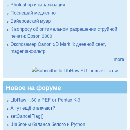
Photoshop и канализация
Поспешай медленно
Байеровский муар
К вопросу об оптимальном разрешении струйной
печати: Epson 3800
Экспозамер Canon 5D Mark II: дневной свет,
magenta-фильтр
more
Новое на форуме
LibRaw 1.60 и PEF от Pentax K-3
А тут ещё отвечают?
setCancelFlag()
Шаблоны баланса белого и Python