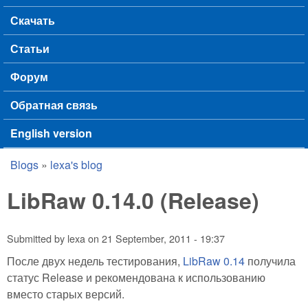
Скачать
Статьи
Форум
Обратная связь
English version
Blogs
»
lexa's blog
You are here
LibRaw 0.14.0 (Release)
Submitted by
lexa
on
21 September, 2011 - 19:37
После двух недель тестирования,
LibRaw 0.14
получила
статус Release и рекомендована к использованию
вместо старых версий.