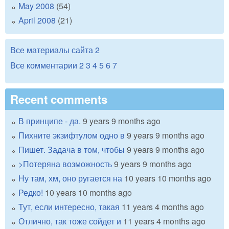
May 2008
(54)
April 2008
(21)
Все материалы сайта
2
Все комментарии
2
3
4
5
6
7
Recent comments
В принципе - да.
9 years 9 months ago
Пихните экзифтулом одно в
9 years 9 months ago
Пишет. Задача в том, чтобы
9 years 9 months ago
>Потеряна возможность
9 years 9 months ago
Ну там, хм, оно ругается на
10 years 10 months ago
Редко!
10 years 10 months ago
Тут, если интересно, такая
11 years 4 months ago
Отлично, так тоже сойдет и
11 years 4 months ago