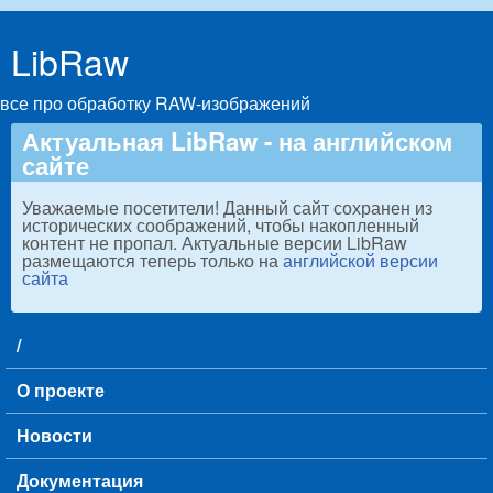
Skip to main content
LibRaw
все про обработку RAW-изображений
Актуальная LibRaw - на английском
сайте
Уважаемые посетители! Данный сайт сохранен из
исторических соображений, чтобы накопленный
контент не пропал. Актуальные версии LibRaw
размещаются теперь только на
английской версии
сайта
/
Main menu
О проекте
Новости
Документация