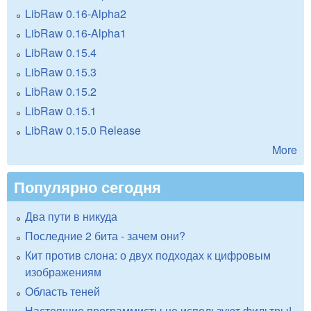
LibRaw 0.16-Alpha2
LibRaw 0.16-Alpha1
LibRaw 0.15.4
LibRaw 0.15.3
LibRaw 0.15.2
LibRaw 0.15.1
LibRaw 0.15.0 Release
More
Популярно сегодня
Два пути в никуда
Последние 2 бита - зачем они?
Кит против слона: о двух подходах к цифровым
изображениям
Область теней
Настоящие программисты не используют фильтры!