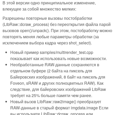
В этой версии одно принципиальное изменение,
влекущее за собой множество мелких:
Разрешены повторные вызовы постобработки
(LibRaw::dcraw_process) без переоткрытия файла парой
вызовов open()/unpack(). При этом, постобработку можно
повторять меняя любые параметры обработки (за
исключением выбора кадра через shot_select).
Новый пример samples/multirender_test.cpp
показывает как использовать новые возможности.
Необработанные RAW-данные сохраняются в
отдельном буфере (2 байта на пиксель для
Байеровских изображений, 8 байт на пиксель для
Foveon, sRAW и других полноцветных RAW). Как
следствие, для байеровских изображений LibRaw
требует на 25% больше памяти чем ранее.
Новый вызов LibRaw::raw2image() преобразует
RAW-данные в старый формат imgdata.image Если
вы используете LibRaw::dcraw_process или