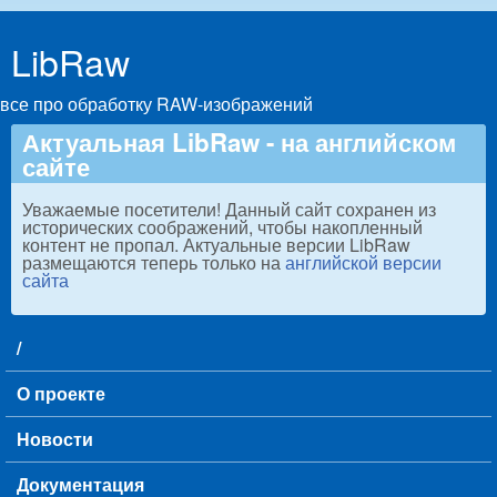
Skip to main content
LibRaw
все про обработку RAW-изображений
Актуальная LibRaw - на английском
сайте
Уважаемые посетители! Данный сайт сохранен из
исторических соображений, чтобы накопленный
контент не пропал. Актуальные версии LibRaw
размещаются теперь только на
английской версии
сайта
/
Main menu
О проекте
Новости
Документация