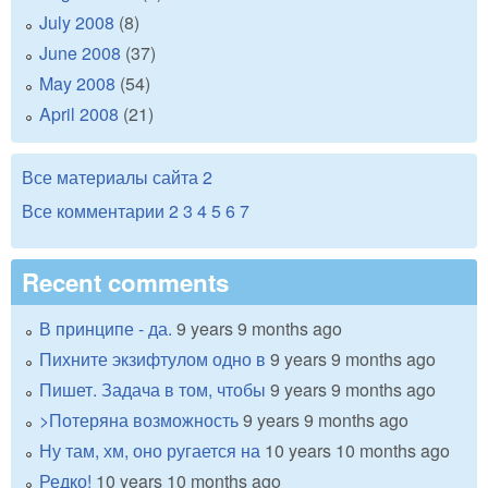
July 2008
(8)
June 2008
(37)
May 2008
(54)
April 2008
(21)
Все материалы сайта
2
Все комментарии
2
3
4
5
6
7
Recent comments
В принципе - да.
9 years 9 months ago
Пихните экзифтулом одно в
9 years 9 months ago
Пишет. Задача в том, чтобы
9 years 9 months ago
>Потеряна возможность
9 years 9 months ago
Ну там, хм, оно ругается на
10 years 10 months ago
Редко!
10 years 10 months ago